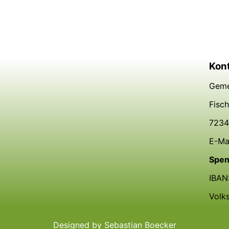
Kon
Geme
Fisc
7234
E-Ma
Spen
IBAN
Volk
Designed by Sebastian Boecker