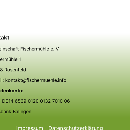
takt
inschaft Fischermühle e. V.
hermühle 1
8 Rosenfeld
il: kontakt@fischermuehle.info
denkonto:
: DE14 6539 0120 0132 7010 06
sbank Balingen
Impressum
Datenschutzerklärung