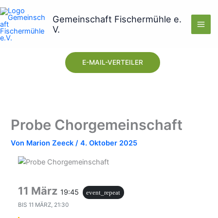
Zum
Inhalt
Gemeinschaft Fischermühle e.
V.
springen
E-MAIL-VERTEILER
Probe Chorgemeinschaft
Von
Marion Zeeck
/
4. Oktober 2025
11 März
19:45
event_repeat
BIS
11 MÄRZ, 21:30