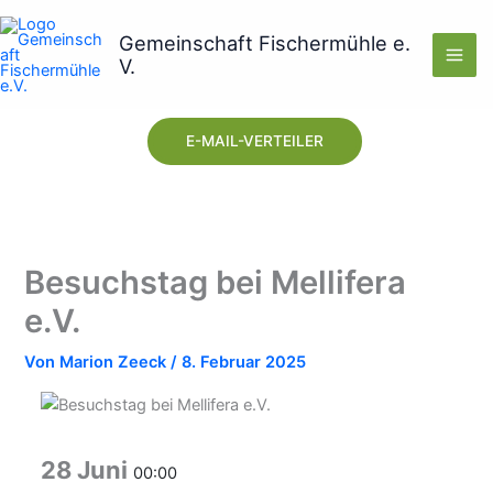
Zum
Inhalt
Gemeinschaft Fischermühle e.
V.
springen
E-MAIL-VERTEILER
Besuchstag bei Mellifera
e.V.
Von
Marion Zeeck
/
8. Februar 2025
28 Juni
00:00