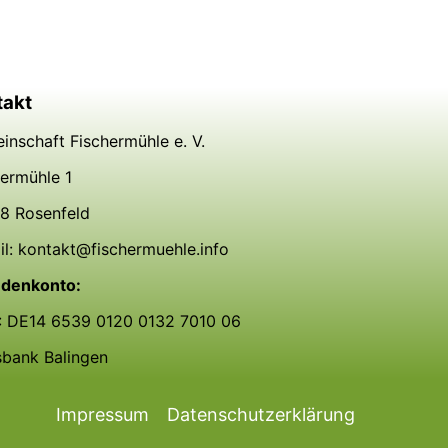
takt
inschaft Fischermühle e. V.
hermühle 1
8 Rosenfeld
il: kontakt@fischermuehle.info
denkonto:
: DE14 6539 0120 0132 7010 06
sbank Balingen
Impressum
Datenschutzerklärung