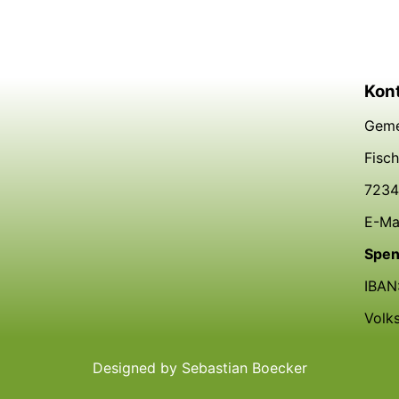
Kon
Geme
Fisc
7234
E-Ma
Spen
IBAN
Volk
Designed by Sebastian Boecker