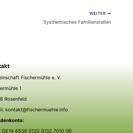
WEITER
Systhemisches Familienstellen
takt
inschaft Fischermühle e. V.
hermühle 1
8 Rosenfeld
il: kontakt@fischermuehle.info
denkonto:
: DE14 6539 0120 0132 7010 06