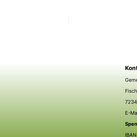
Kon
Geme
Fisc
7234
E-Ma
Spen
IBAN