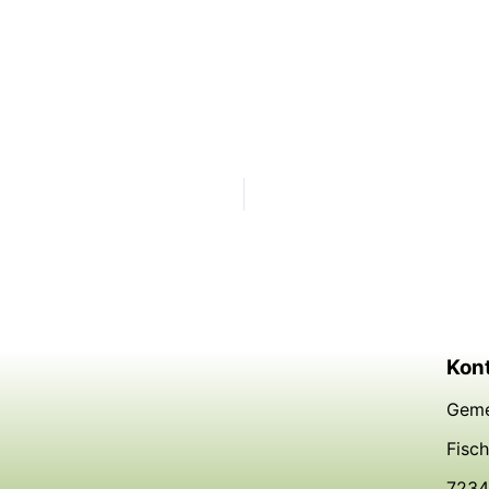
Kon
Geme
Fisc
7234