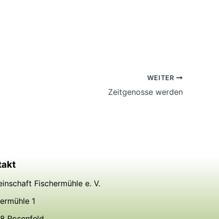
WEITER
Zeitgenosse werden
takt
inschaft Fischermühle e. V.
hermühle 1
8 Rosenfeld